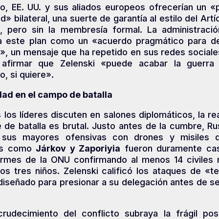
o, EE. UU. y sus aliados europeos ofrecerían un «
d» bilateral, una suerte de garantía al estilo del Artí
, pero sin la membresía formal. La administraci
a este plan como un «acuerdo pragmático para de
», un mensaje que ha repetido en sus redes sociale
 afirmar que Zelenski «puede acabar la guerra
o, si quiere».
dad en el campo de batalla
 los líderes discuten en salones diplomáticos, la re
e de batalla es brutal. Justo antes de la cumbre, Ru
sus mayores ofensivas con drones y misiles 
es como
Járkov y Zaporiyia
fueron duramente cas
ormes de la ONU confirmando al menos 14 civiles 
los tres niños. Zelenski calificó los ataques de «t
diseñado para presionar a su delegación antes de s
crudecimiento del conflicto subraya la frágil pos