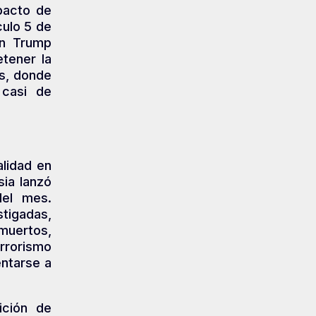
pacto de
culo 5 de
ón Trump
tener la
s, donde
 casi de
alidad en
sia lanzó
del mes.
tigadas,
muertos,
errorismo
entarse a
ición de