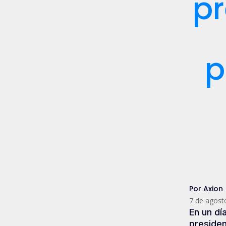
pr
p
Por Axion
7 de agost
En un dí
preside