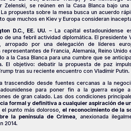
ir Zelenski, se reúnen en la Casa Blanca bajo una
. La propuesta sobre la mesa busca un acuerdo rápi
to que muchos en Kiev y Europa consideran inacept
ton D.C., EE. UU.
– La capital estadounidense e
o de una febril actividad diplomática. El presidente 
i, arropado por una delegación de líderes eu
s representantes de Francia, Alemania, Reino Unido e
do a la Casa Blanca para una cumbre que se anticip
a. El objetivo: debatir la propuesta de paz impul
rump tras su reciente encuentro con Vladímir Putin.
a trascendido desde fuentes cercanas a la negocia
tadounidense para poner fin a la guerra exige a
nes de gran calado. Las dos condiciones principal
cia formal y definitiva a cualquier aspiración de un
 el punto más doloroso,
el reconocimiento de la s
bre la península de Crimea
, anexionada ilegalm
n 2014.