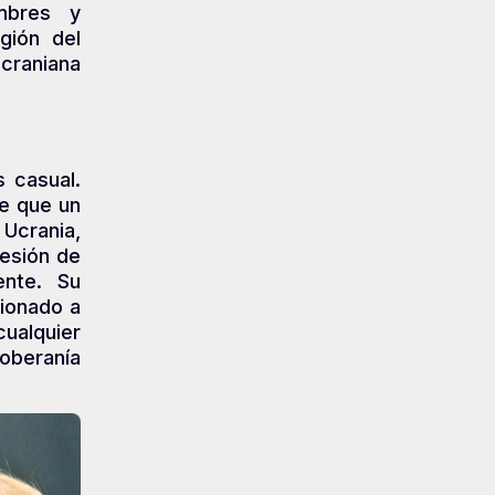
mbres y
gión del
ucraniana
 casual.
de que un
Ucrania,
esión de
ente. Su
sionado a
ualquier
beranía