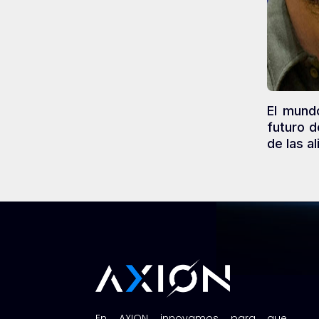
El mund
futuro d
de las a
En AXION innovamos para que