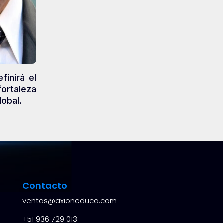
inirá el
fortaleza
lobal.
Contacto
ventas@axioneduca.com
+51
936 729 013