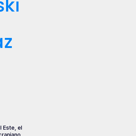
ski
az
a
 Este, el
raniano,