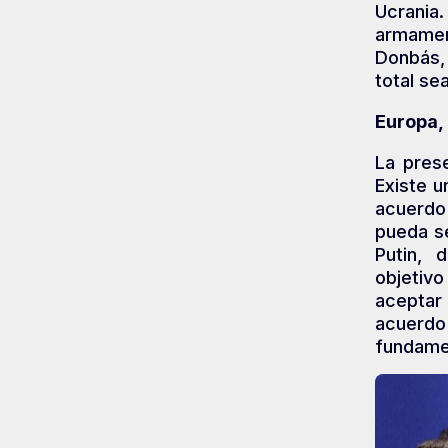
Ucrani
armamen
Donbás, 
total se
Europa,
La pres
Existe u
acuerdo
pueda s
Putin, 
objetivo
aceptar
acuerd
fundamen