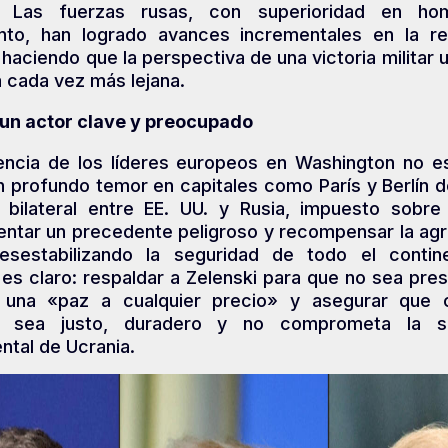
a. Las fuerzas rusas, con superioridad en ho
to, han logrado avances incrementales en la re
haciendo que la perspectiva de una victoria militar 
a cada vez más lejana.
 un actor clave y preocupado
encia de los líderes europeos en Washington no es
n profundo temor en capitales como París y Berlín 
 bilateral entre EE. UU. y Rusia, impuesto sobre 
entar un precedente peligroso y recompensar la agr
desestabilizando la seguridad de todo el contin
 es claro: respaldar a Zelenski para que no sea pre
 una «paz a cualquier precio» y asegurar que c
o sea justo, duradero y no comprometa la so
tal de Ucrania.