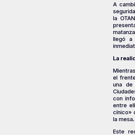
A cambi
segurida
la OTAN
present
matanza
llegó a
inmediat
La reali
Mientras
el frent
una de 
Ciudad
con inf
entre el
cínico» 
la mesa.
Este re