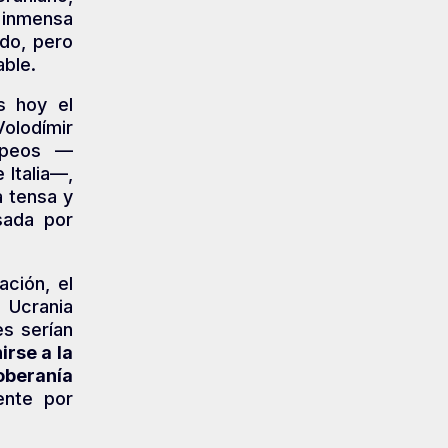
 inmensa
do, pero
able.
s hoy el
Volodímir
ropeos —
 Italia—,
a tensa y
sada por
ción, el
 Ucrania
es serían
irse a la
oberanía
ente por