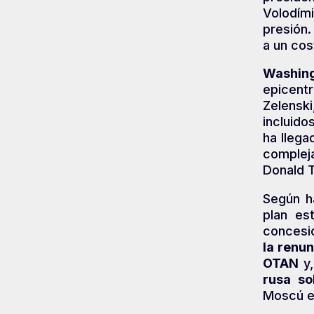
Volodím
presión
a un cos
Washing
epicentr
Zelensk
incluido
ha llega
complej
Donald T
Según h
plan es
concesio
la renun
OTAN
y,
rusa so
Moscú e